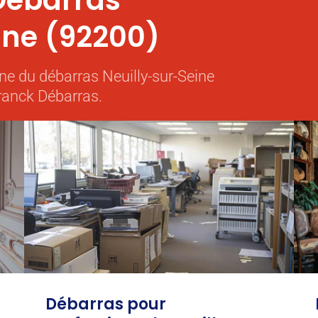
Débarras
ine (92200)
ne du débarras Neuilly-sur-Seine
ranck Débarras.
Débarras pour