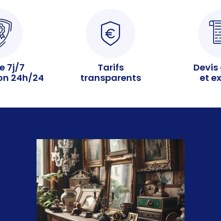
e 7j/7
Tarifs
Devis 
ion 24h/24
transparents
et e
Franck Débarras, situé à Neuilly-sur-Seine
(92200), assure un service de débarras
total pour maisons, appartements et
locaux professionnels. Notre équipe se
mobilise rapidement pour trier, recycler et
éliminer vos objets encombrants de
manière écologique. Faites confiance à
nos experts pour un espace propre et sans
stress. Franck Débarras, la référence en