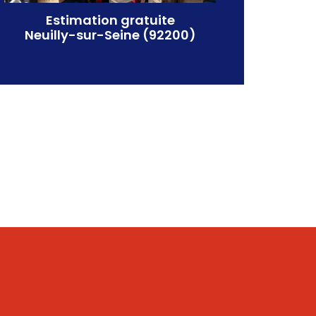
fiable.
à Neuill
Estimation gratuite
Neuilly-sur-Seine (92200)
CONTACT DIRECT
CONTA